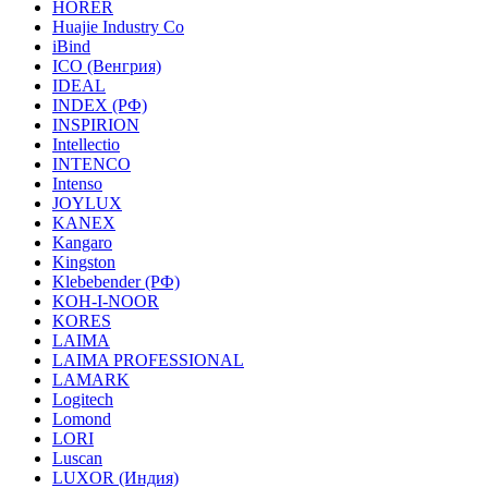
HORER
Huajie Industry Co
iBind
ICO (Венгрия)
IDEAL
INDEX (РФ)
INSPIRION
Intellectio
INTENCO
Intenso
JOYLUX
KANEX
Kangaro
Kingston
Klebebender (РФ)
KOH-I-NOOR
KORES
LAIMA
LAIMA PROFESSIONAL
LAMARK
Logitech
Lomond
LORI
Luscan
LUXOR (Индия)