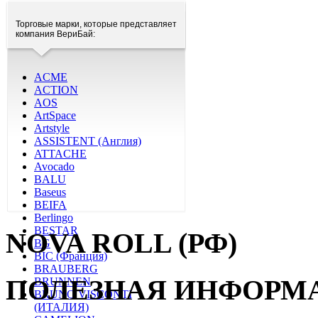
Торговые марки, которые представляет
компания ВериБай:
ACME
ACTION
AOS
ArtSpace
Artstyle
ASSISTENT (Англия)
ATTACHE
Avocado
BALU
Baseus
BEIFA
Berlingo
BESTAR
NOVA ROLL (РФ)
BG
BIC (Франция)
BRAUBERG
ПОЛЕЗНАЯ ИНФОРМ
BRUNNEN
BRUNO VISCONTI
(ИТАЛИЯ)