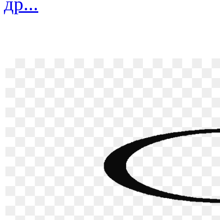
др...