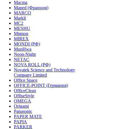
Macma
Maped (Франция)
MARCO
Markli
MC2
MESHU
Mignon
MIREX
MONDI (РФ)
MunHwa
Neon-Night
NETAC
NOVA ROLL (РФ)
Novatek Science and Technology
Company Limited
Office Space
OFFICE-POINT (Германия)
OfficeClean
OffiseStyle
OMEGA
Origami
Panasonic
PAPER MATE
PAPIA
PARKER