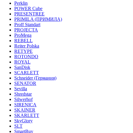
Perklin
POWER Cube
PRESENTREE
PRIMILA (ПРИМИЛА)
Proff Standart
PROJECTA
ProMega
REBELL
Reiter Polska
RETYPE
ROTONDO
ROYAL
SanDisk
SCARLETT
Schneider (Германия)
SENATOR
Sevilla
Shredstar
Silwerhof
SIRENICA
SKAINER
SKARLETT
SkyGlory
SLT
SmartBuy