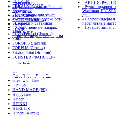
ELEVEN
производства
- АКЦИЯ, РАСПР
ERICH KRAUSE
- Бумага и бумажно-беловая
- Ручки подарочные
Esperanza
продукция
Waterman, PRESE
- Канцтовары для офиса
др...
Faber-Castell
- Офисные принадлежности
- Перфобиндеры и
FACTIS (Испания)
- Подарки и сувениры
переплетные мате
FANCY
- Хозяйственные товары,
- Путешествия и с
FLAIR
защитные и
Flavio Ferucci (Италия)
дезинфицирующие средства
Folia
FOROFIS (Латвия)
FORPUS (Латвия)
© 2012 
Frixion Point (Япония)
FUNSTER (ФАНСТЕР)
GALANT
Globen
GP
Great Rubber Band Co
Greenwich Line
GROSS
С нами работать просто
HAND MADE (РБ)
HappyLine
Hatber
HEIKKI
HERLITZ
Hitachi (Китай)