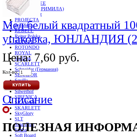
PRESENTREE
PRIMILA (ПРИМИЛА)
Proff Standart
PROJECTA
Мел белый квадратный 100
ProMega
REBELL
упаковка, ЮНЛАНДИЯ (2
Reiter Polska
RETYPE
ROTONDO
ROYAL
Цена: 7,60 руб.
SanDisk
SCARLETT
Schneider (Германия)
Кол-во:
SENATOR
Sevilla
Shredstar
Silwerhof
Описание
SIRENICA
SKAINER
SKARLETT
SkyGlory
SLT
ПОЛЕЗНАЯ ИНФОРМ
SmartBuy
Sneha
Soft Board