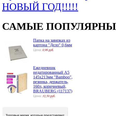
НОВЫЙ ГОД!!!!!
САМЫЕ ПОПУЛЯРНЫ
Папка на завязках из
картона "Дело" 0,6мм
0,96 руб.
Цена:
Ежедневник
недатированный А5
145х213мм "Bamboo",
резинка, держатель,
160л, коричневый,
BRAUBERG (117137)
32,50 руб.
Цена:
Торговые марки, которые представляет