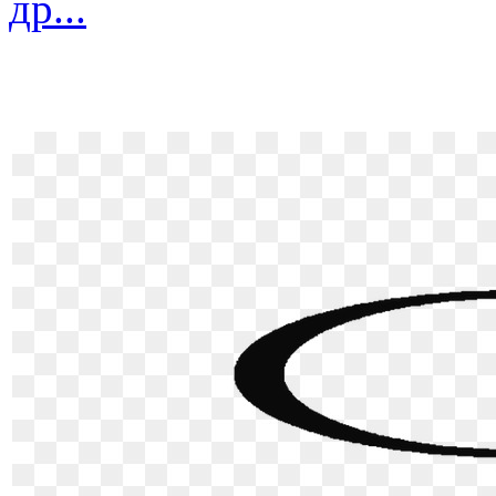
др...