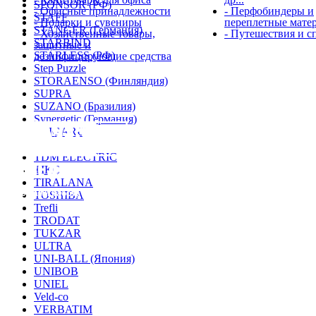
SPONSOR (РФ)
- Офисные принадлежности
- Перфобиндеры и
STAFF
- Подарки и сувениры
переплетные мате
STANGER (Германия)
- Хозяйственные товары,
- Путешествия и с
STARBIND
защитные и
STARLESS (РФ)
дезинфицирующие средства
Step Puzzle
STORAENSO (Финляндия)
© 2012 
SUPRA
SUZANO (Бразилия)
Synergetic (Германия)
TAIGARU
TDK
TDM ELECTRIC
TIKO
TIRALANA
С нами работать просто
TOSHIBA
Trefli
TRODAT
TUKZAR
ULTRA
UNI-BALL (Япония)
UNIBOB
UNIEL
Veld-co
VERBATIM