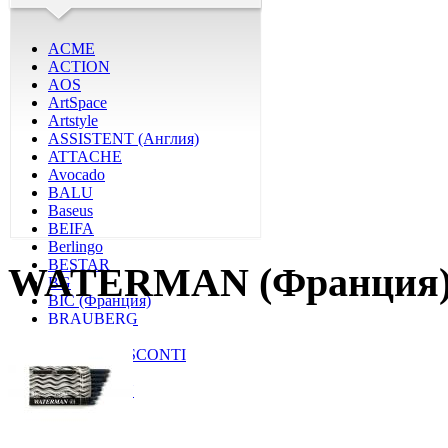
ACME
ACTION
AOS
ArtSpace
Artstyle
ASSISTENT (Англия)
ATTACHE
Avocado
BALU
Baseus
BEIFA
Berlingo
BESTAR
WATERMAN (Франция
BG
BIC (Франция)
BRAUBERG
BRUNNEN
BRUNO VISCONTI
(ИТАЛИЯ)
CAMELION
CANON
CARIOCA
CENTEK