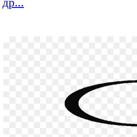
др...